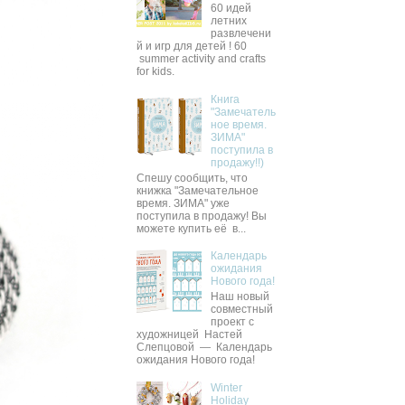
60 идей
летних
развлечени
й и игр для детей ! 60
summer activity and crafts
for kids.
Книга
"Замечатель
ное время.
ЗИМА"
поступила в
продажу!!)
Спешу сообщить, что
книжка "Замечательное
время. ЗИМА" уже
поступила в продажу! Вы
можете купить её в...
Календарь
ожидания
Нового года!
Наш новый
совместный
проект с
художницей Настей
Слепцовой — Календарь
ожидания Нового года!
Winter
Holiday