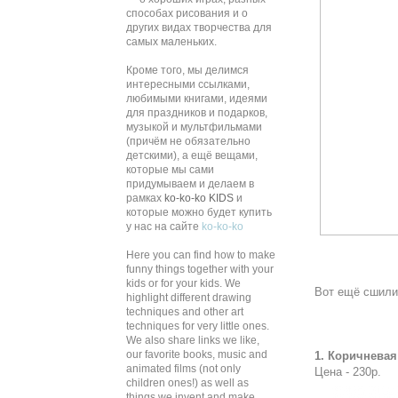
способах рисования и о
других видах творчества для
самых маленьких.
Кроме того, мы делимся
интересными ссылками,
любимыми книгами, идеями
для праздников и подарков,
музыкой и мультфильмами
(причём не обязательно
детскими), а ещё вещами,
которые мы сами
придумываем и делаем в
рамках
ko-ko-ko KIDS
и
которые можно будет купить
у нас на сайте
ko-ko-ko
Here you can find how to make
funny things together with your
kids or for your kids. We
Вот ещё сшилис
highlight different drawing
techniques and other art
techniques for very little ones.
We also share links we like,
our favorite books, music and
1. Коричневая
animated films (not only
Цена - 230р.
children ones!) as well as
things we invent and make