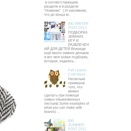
в соответствующем
разделе и в разделе
“Новинки” :) И напомним,
что до конца м...
BIG WINTER
POST 2013
ПОДБОРКА
ЗИМНИХ
ИГР И
РАЗВЛЕЧЕН
ИЙ ДЛЯ ДЕТЕЙ Впереди
ещё много зимних деньков
и вот моя новая подборка,
которая, надеюсь...
Fall Leaves
Craft Ideas
Несколько
примеров
того, что
можно
сделать при помощи
самых обыкновенных
листьев) Some examples of
what you can make with
leaves) ...
BIG
SUMMER
POST 2011.