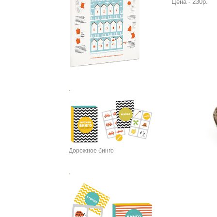
Цена - 230р.
.
Дорожное бинго
.