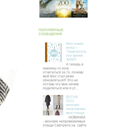
ПОПУЛЯРНЫЕ
СООБЩЕНИЯ
Моя новая
книга —
"Замечатель
ное время :
ЗИМА"
А теперь я
наконец-то хочу
отчитаться за то, почему
мой блог стал реже
обновляться!!! Это не
потому что мне нечем
поделиться или я ут...
ВЕСНА
2022:
женские
непромокае
мые плащи
. НОВИНКА
- женские непромокаемые
плащи Смотрите на сайте