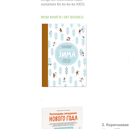
ourselves for ko-ko-ko KIDS.
МОИ КНИГИ / MY BOOKS:
.
2. Коричневая