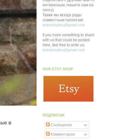
поделиться с другими чем-то
интересным, пишите нам на
почту)
Также мы всегда рады
совместным проектам!
kokokosales@gmail.com
If you have something to share
with us that could be posted
here, feel free to write us:
kokokosales@gmail.com
OUR ETSY SHOP
ПОДПИСКИ
ые в
Сообщения
Комментарии