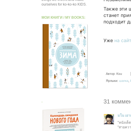
ourselves for ko-ko-ko KIDS.
Также эти 
станет при
МОИ КНИГИ / MY BOOKS:
подходит д
Уже
на сай
Автор:
Ksu
Ярлыки:
шапка
,
31 комме
.
มโน เอา
"หนังเด็ด 
"สายคว