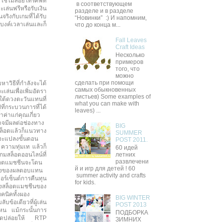
ใช้ไม้สอยโทรศัพท์
в соответствующем
เล่นฟรีหรือรับเงิน
разделе и в разделе
จริงกับเกมที่ได้รับ
“Новинки” :) И напомним,
บงค์เวลาเล่นและก็
что до конца м...
Fall Leaves
Craft Ideas
Несколько
примеров
того, что
можно
сделать при помощи
วิธีที่กำลังจะได้
самых обыкновенных
เล่นเพื่อเพิ่มอัตรา
листьев) Some examples of
ใต้ดวงตะวันแทนที่
what you can make with
ปที่กระบวนการที่ได้
leaves) ...
ำค่าแก่คุณเกี่ยว
อาจมีผลต่อช่องทาง
BIG
ล็อตแล้วก็แนวทาง
SUMMER
ี้จะแปลงขั้นตอน
POST 2011.
 ความทุ่มเท แล้วก็
60 идей
เกมสล็อตออนไลน์ที่
летних
развлечени
ล็อตแมชชีนจะโดน
й и игр для детей ! 60
นแปลงของผลตอบแทน
summer activity and crafts
อร์เซ็นต์การคืนทุน
for kids.
ของสล็อตแมชชีนของ
ทคนิคทั้งผอง
BIG WINTER
ข้อเดียวที่ผู้เล่น
POST 2013
หน แม้กระนั้นการ
ПОДБОРКА
ั้งปลดปล่อยให้ RTP
ЗИМНИХ