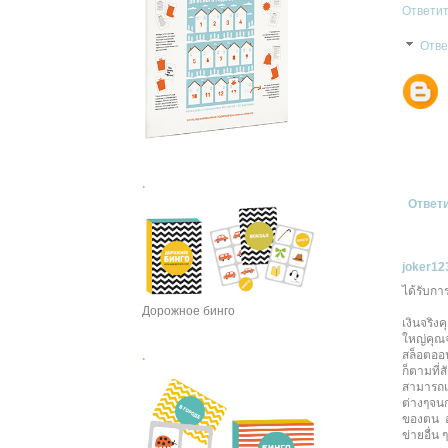
Ответи
Отв
.
Ответ
joker12
ได้รับการ
Дорожное бинго
เงินจริ
ใหญ่คุณจ
สล็อตออ
.
ก็ตามที่
สามารถแ
ต่างๆจน
ของตน อย
ข่ายอื่น ๆ