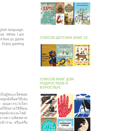
nglish language.
nse. While I am
СПИСОК ДЕТСКИХ КНИГ #2
 A free pc game
e. Enjoy gaming
СПИСОК КНИГ ДЛЯ
ПОДРОСТКОВ И
ВЗРОСЛЫХ
ป็นผู้ชนะแจ็คพอต
ยุทธ์สล็อตวิธีเล่น
นะ คุณควรระวังใคร
็มีหลายวิธีที่คุณ
ลยุทธ์เกมและไซต์
ู้จากความผิดพลาด
ข้าร่วม หรือเครือ