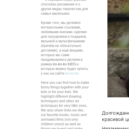
способах рисования и о
других видах творчества для
самых маленьких.
Кроме того, мы делимся
интересными ссылками,
любимыми книгами, идеями
для праздников и подарков,
музыкой и мультфильмами
(причём не обязательно
детскими), а ещё вещами,
которые мы сами
придумываем и делаем в
рамках
ko-ko-ko KIDS
и
которые можно будет купить
у нас на сайте
ko-ko-ko
Here you can find how to make
funny things together with your
kids or for your kids. We
highlight different drawing
techniques and other art
techniques for very little ones.
We also share links we like,
Долгожданн
our favorite books, music and
красивой ц
animated films (not only
children ones!) as well as
Незаменима
things we invent and make