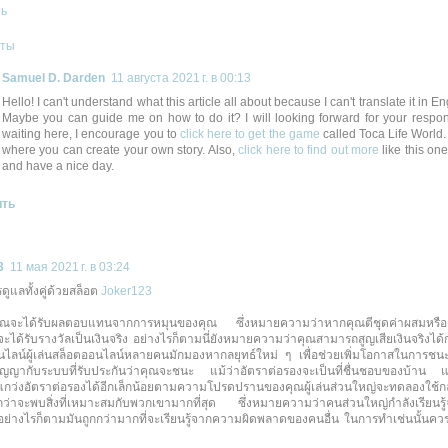
ть
еты
Samuel D. Darden
11 августа 2021 г. в 00:13
Hello! I can't understand what this article all about because I can't translate it in E
Maybe you can guide me on how to do it? I will looking forward for your respo
waiting here, I encourage you to
click here to get the game
called Toca Life World.
where you can create your own story. Also,
click here to find out more
like this on
and have a nice day.
ить
3
11 мая 2021 г. в 03:24
ดูแลทั้งคู่ด้วยสล็อต
Joker123
งคุณจะได้รับผลตอบแทนจากการหมุนของคุณ ซึ่งหมายความว่าหากคุณตีชุดค่าผสมหรือเ
ะได้รับรางวัลเป็นเงินจริง อย่างไรก็ตามนี่ยังหมายความว่าคุณสามารถสูญเสียเงินจริงได้กล
นไลน์ผู้เล่นสล็อตออนไลน์หลายคนมักมองหากลยุทธ์ใหม่ ๆ เพื่อช่วยเพิ่มโอกาสในการช
สัญญากับระบบที่รับประกันว่าคุณจะชนะ แม้ว่าอัตราต่อรองจะเป็นที่ชื่นชอบของบ้าน แต่ก
กว่งอัตราต่อรองได้อีกเล็กน้อยตามความโปรดปรานของคุณผู้เล่นส่วนใหญ่จะทดลองใช้ก
กว่าจะพบสิ่งที่เหมาะสมกับพวกเขามากที่สุด ซึ่งหมายความว่าคนส่วนใหญ่กำลังเรียนร
่างไรก็ตามมันถูกกว่ามากที่จะเรียนรู้จากความผิดพลาดของคนอื่น ในการทำเช่นนั้นควรเ