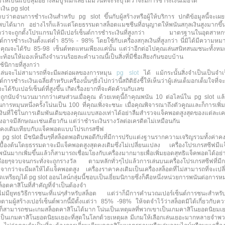
ห้เป็นแบบสุ่มอย่างสมบูรณ์ก็เลยไม่มีวันที่จะระบุได้ว่าจะมีการชำระเงินเมื่อใด
งิน pg slot
ว่าตอนการชำระเงินสำหรับ pg slot ขึ้นกับผู้สร้างหรือผู้ให้บริการ ปกติข้อมูลนี้จะเผ
ได้มาก อย่างไรก็แล้วแต่โดยธรรมดาสล็อตแมชชีนที่อนุญาตให้พนันสกุลเงินสูงมากขึ้น 
ต่ำกว่าจะถูกตั้งโปรแกรมให้มีเปอร์เซ็นต์การชำระเงินที่สูงกว่า มาตรฐานในอุตสาหก
นต์การชำระเงินตั้งแต่ต่ำ 85% - 98% โดยใช้กับเครื่องสกุลเงินที่สูงกว่า นี่มิได้มีความหม
คุณจะได้รับ 85-98 เซ็นต์ทดแทนเพียงแค่นั้น แต่ว่าอีกต่อไปคุณเล่นสนิทสนมชนะทั้งห
จะสะท้อนให้มองเห็นถึงจำนวนร้อยละคำนวณนี้เป็นสิ่งที่มีชื่อเสียงกันขอบบ้าน
้นิกายที่สูงกว่า
ู้เล่นจะไม่สามารถที่จะมีผลต่อผลของการหมุน
pg slot
ได้ แม้กระนั้นสิ่งจำเป็นเป็นจำเ
ต์การชำระเงินเฉลี่ยสำหรับเครื่องนั้นๆยิ่งไปกว่านี้สถิติยังชี้ให้เห็นว่าผู้เล่นเต็มอกเต็มใจที
าจะได้รับเปอร์เซ็นต์ที่สูงขึ้น เกิดเรื่องยากที่จะคัดค้านกับเลข
ะถูกนับจำนวนมากกว่าเศษส่วนเมื่อคูณ ด้วยเหตุนี้ถ้าคุณพนัน 10 ต่อไลน์ใน pg slot แล
การหมุนหนึ่งครั้งโน่นเป็น 100 ที่คุณเพิ่งจะชนะ เมื่อคุณพิจารณาถึงตัวคูณและก็การเพิ่ม
เงินที่ใช้ในการเดิมพันเดิมของคุณแบบสองเท่าได้อย่าลืมสำรวจแจ็คพอตสูงสุดของแต่ละเคร
องอาจมีลักษณะเช่นเดียวกัน แต่ว่าชำระเงินรางวัลต่อเครดิตไม่เหมือนกัน
คงเดิมเทียบกับแจ็คพอตแบบโปรเกรสซีฟ
pg slot มีชนิดอื่นๆที่สล็อตพอดิบพอดีกับที่มีการปรับแต่งฐานรากความเจริญรวมทั้งค่าคง
เบื้องต้นโดยธรรมดาจะมีแจ็คพอตสูงสุดคงเดิมซึ่งไม่เปลี่ยนแปลง เครื่องโปรเกรสซีฟมีแจ
นพนันมากเพิ่มขึ้นแล้วก็สามารถเชื่อมโยงกับเครื่องมากมายเพื่อเพิ่มยอดสุทธิแจ็คพอตได้อ
รื่อยๆจวบจนกระทั่งจะถูกรางวัล ตามหลักทั่วๆไปแล้วการเล่นบนเครื่องโปรเกรสซีฟที่มีก
งจากว่าจะมีผลให้ได้แจ็คพอตสูง เครื่องราคาคงเดิมเป็นเครื่องสล็อตที่ไม่สามารถที่จะเป
เหรียญได้ pg slot ออนไลน์กลุ่มนี้ชอบเป็นเยี่ยมนิกายซึ่งก็คือหนึ่งหน่วยการพนันต่อการห
็อตคาสิโนที่สำคัญที่จำเป็นต้องจำ
ไม่มียุทธวิธีการชนะที่แน่ๆสำหรับสล็อต แต่ว่าก็มีการคำนวณเปอร์เซ็นต์การชนะสำหรับเคร
ูงตามผู้สร้างเปอร์เซ็นต์พวกนี้มีตั้งแต่ว่า 85% -98% ให้จดจำไว้ว่าสล็อตมิได้เกี่ยวก
ๆก็สามารถชนะเกมสล็อตคาสิโนได้มาก โน่นเป็นเหตุผลที่พวกเขาเป็นเกมคาสิโนยอดนิยมเยอ
เป็นเกมคาสิโนยอดนิยมเยอะที่สุดในโลกด้วยเหตุผล มีเกมให้เลือกเล่นเยอะมากหลายจำพวก