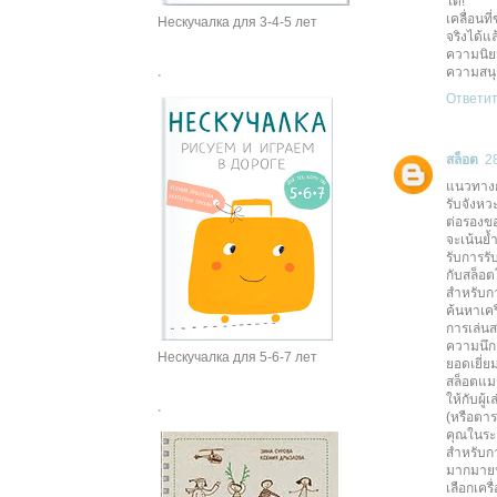
ได้! ไม่
เคลื่อนท
Нескучалка для 3-4-5 лет
จริงได้แล
ความนิยม
.
ความสนุ
Ответи
สล็อต
2
แนวทางก
รับจังหวะ
ต่อรองขอ
จะเน้นย้
รับการรั
กับสล็อต
สำหรับก
ค้นหาเคร
การเล่นส
ความนึกค
Нескучалка для 5-6-7 лет
ยอดเยี่
สล็อตแมช
ให้กับผู
.
(หรือตาร
คุณในระย
สำหรับกา
มากมายป
เลือกเคร