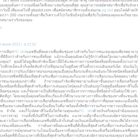
ว่าคุณจำเป็นที่จะต้องการเยี่ยมเยียนดูคาสิโนมาตรฐานหรือเล่นออนไลน์หรือบนเครื่อง
ี่ของคุณค้นหาว่าเกมสล็อตใดที่เหมาะสมกับคุณที่สุด คุณสามารถสมัครสมาชิกเพื่อรับจังหวะ
้ววันนี้ เพียงแต่ไปที่ akaslot.com เพื่อสมัครสมาชิกรวมทั้งเล่นเกม
pg slot
ออนไลน์ด้วยเงิน
กว่า 200 เกมรวมทั้งอย่าลืมวิเคราะห์โปรโมชั่นปัจจุบันเพื่อรับโบนัสของคุณและก็ขยายแ
กสนานร่าเริงของคุณ
ть
8 июня 2021 г. в 22:52
ารเลือก
PG slot
แมชชีนที่สมควรเพื่อเพิ่มช่องทางสำหรับในการชนะของคุณเพียรพยายามหา
ที่ดียิ่งกว่าสำหรับการชนะที่สล็อต แม้กระนั้นคุณยังคงไม่รู้จักว่าสล็อตใดเหมาะสมที่สุดที่จะ
งคุณ? คุณมิได้อยู่เพียงลำพังเนื้อหานี้มิได้แสดงรายการเทคนิคสล็อตทั้งหมดทั้งปวงภาย
ำไปที่กลเม็ดแล้วก็เคล็ดลับทั่วๆไปที่คุณเจอในคู่มือคาสิโนทั้งปวงบนอินเทอร์เน็ต มันเน้นไ
บรองแล้วว่าปรับแก้อัตราต่อรองของคุณเมื่อคุณเลือกเกมที่จะเล่นฉันจะให้เทคนิคสล็อตอันล้
โปรเกรสซีฟที่ดีเยี่ยมที่สุดสำหรับเพื่อการเล่นและก็แนวทางที่การเลือกเกมแจ็คพอตบางที
ารชนะของคุณกล่าวคือ ถ้าหากคุณกำลังเพียรพยายามค้นหาขั้นตอนการเลือกเครื่องส
ื่องสล็อตที่เยี่ยมที่สุดสำหรับเพื่อการเล่นออนไลน์คุณจำเป็นต้องถูกใจคู่คู่มือสล็อตคาสิโนน
ล็อตของคุณ และก็ช่องทางเป็นสิ่งที่คุณอยากเนื่องจากการชนะที่สล็อตจำเป็นต้องใช้เวลา
ิดที่ถูก โดยเหตุนั้นคุณพร้อมที่จะเริ่มแล้วก็ศึกษาแนวทางการที่จะเพิ่มช่องทางที่จะชนะที่
ยมที่จะเล่นการทราบแนวทางเลือกสล็อตแมชชีนปรารถนามากยิ่งกว่าที่คุณคาดคะเนเมื่อส
ชีนเหมาะสมที่สุดที่จะเล่นเป็นเยี่ยมในที่มาพร้อมทั้งสิทธิการรวมกันจากความเปลี่ย
้เล่น จำกัด และก็โบนัสคาสิโนเมื่อใดก็ตามคุณเล่น
PG slot
ด้วยเงินจริงคุณจำต้องมองเป
างการจ่าย) รวมทั้งที่เงินที่ใช้ในการเดิมพัน แนวทางเดียวที่จะปรับแต่งอัตราต่อรอง
ะยาวเป็นการเลือกสล็อตแมชชีนที่ดีแล้วก็เล่นด้วยเงินแค่นั้นที่คุณสามารถจะเสียได้จากเ
รชนะสล็อตแมชชีน การค้นหาสล็อตแมชชีนที่ดีเยี่ยมที่สุดสำหรับเพื่อการเล่นเป็นความลับ
ระสบการณ์ทุกคนสาบานโน่นเป็นเนื่องจากถึงคุณไม่อาจจะชนะที่เครื่องสล็อตแมชชีนทุก
ื่องสล็อตที่ดีเป็นแนวทางที่เยี่ยมที่สุดสำหรับเพื่อการปรับแต่งอัตราต่อรองของคุณรวมท