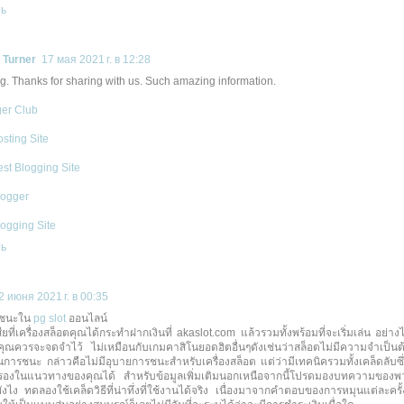
ть
. Turner
17 мая 2021 г. в 12:28
g. Thanks for sharing with us. Such amazing information.
er Club
sting Site
st Blogging Site
logger
ogging Site
ть
2 июня 2021 г. в 00:35
ชนะใน
pg slot
ออนไลน์
ียที่เครื่องสล็อตคุณได้กระทำฝากเงินที่ akaslot.com แล้วรวมทั้งพร้อมที่จะเริ่มเล่น อย่าง
ี่คุณควรจะจดจำไว้ ไม่เหมือนกับเกมคาสิโนยอดฮิตอื่นๆดังเช่นว่าสล็อตไม่มีความจำเป็
การชนะ กล่าวคือไม่มีอุบายการชนะสำหรับเครื่องสล็อต แต่ว่ามีเทคนิครวมทั้งเคล็ดลับซ
อรองในแนวทางของคุณได้ สำหรับข้อมูลเพิ่มเติมนอกเหนือจากนี้โปรดมองบทความของพ
ยังไง ทดลองใช้เคล็ดวิธีที่น่าทึ่งที่ใช้งานได้จริง เนื่องมาจากคำตอบของการหมุนแต่ละครั้