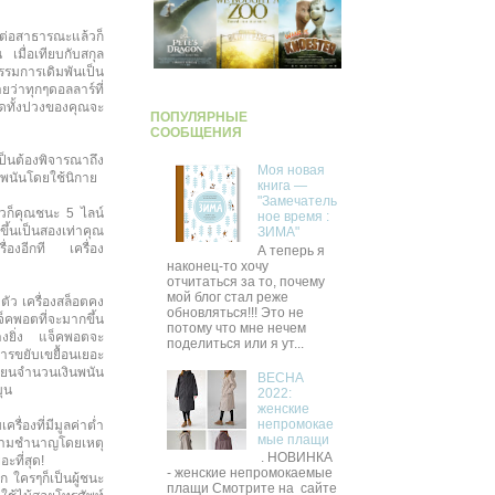
ยต่อสาธารณะแล้วก็
เมื่อเทียบกับสกุล
รรมการเดิมพันเป็น
ายว่าทุกๆดอลลาร์ที่
มดทั้งปวงของคุณจะ
ПОПУЛЯРНЫЕ
СООБЩЕНИЯ
ป็นต้องพิจารณาถึง
Моя новая
่จะพนันโดยใช้นิกาย
книга —
"Замечатель
้วก็คุณชนะ 5 ไลน์
ное время :
ขึ้นเป็นสองเท่าคุณ
ЗИМА"
ื่องอีกที เครื่อง
А теперь я
наконец-то хочу
отчитаться за то, почему
мой блог стал реже
ตัว เครื่องสล็อตคง
обновляться!!! Это не
็คพอตที่จะมากขึ้น
потому что мне нечем
ย่างยิ่ง แจ็คพอตจะ
поделиться или я ут...
ารขยับเขยื้อนเยอะ
ลี่ยนจำนวนเงินพนัน
ВЕСНА
มุน
2022:
женские
непромокае
ื่องที่มีมูลค่าต่ำ
мые плащи
ับความชำนาญโดยเหตุ
. НОВИНКА
ะที่สุด!
- женские непромокаемые
 ใครๆก็เป็นผู้ชนะ
плащи Смотрите на сайте