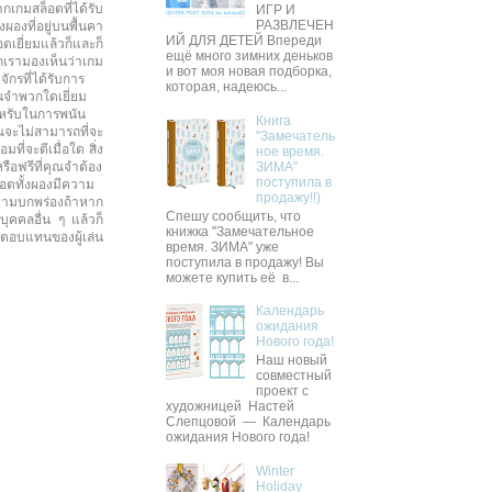
กเกมสล็อตที่ได้รับ
ИГР И
РАЗВЛЕЧЕН
ผองที่อยู่บนพื้นคา
ИЙ ДЛЯ ДЕТЕЙ Впереди
ดเยี่ยมแล้วก็และก็
ещё много зимних деньков
กเรามองเห็นว่าเกม
и вот моя новая подборка,
จักรที่ได้รับการ
которая, надеюсь...
นจำพวกใดเยี่ยม
ำหรับในการพนัน
Книга
ุณจะไม่สามารถที่จะ
"Замечатель
ที่จะตีเมื่อใด สิ่ง
ное время.
หรือฟรีที่คุณจำต้อง
ЗИМА"
поступила в
ล็อตทั้งผองมีความ
продажу!!)
ความบกพร่องถ้าหาก
Спешу сообщить, что
บุคคลอื่น ๆ แล้วก็
книжка "Замечательное
ลตอบแทนของผู้เล่น
время. ЗИМА" уже
поступила в продажу! Вы
можете купить её в...
Календарь
ожидания
Нового года!
Наш новый
совместный
проект с
художницей Настей
Слепцовой — Календарь
ожидания Нового года!
Winter
Holiday