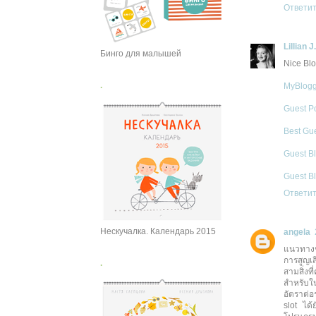
Ответи
Lillian J
Бинго для малышей
Nice Blo
.
MyBlogg
Guest Po
Best Gue
Guest B
Guest Bl
Ответи
Нескучалка. Календарь 2015
angela
แนวทาง
การสูญเส
.
สามสิ่งท
สำหรับใน
อัตราต่
slot ได้