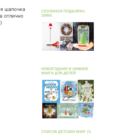
ая шапочка
СЕЗОННАЯ ПОДБОРКА:
а отлично
ЗИМА
)
.
НОВОГОДНИЕ И ЗИМНИЕ
КНИГИ ДЛЯ ДЕТЕЙ
СПИСОК ДЕТСКИХ КНИГ #1