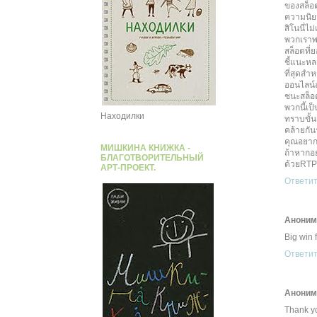
ของสล็อต
ความนิยม
สิโนนี่ไ
พวกเราพ
สล็อตที่ย
ชี้แนะหล
ที่สุดส
ออนไลน์ส
ชนะสล็อต
พวกนี้เป็
Находилки
ทราบขั้น
คล้ายกัน
คุณอยากร
МИШКИНА КНИЖКА -
ถ้าหากอย
БЛАГОТВОРИТЕЛЬНЫЙ
ด้วยRTP 
АРТ-ПРОЕКТ.
Ответи
Анони
Big win 
Ответи
Анони
Thank yo