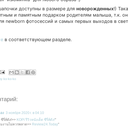
шапочки доступны в размере для
новорожденных
!) Так
ятным и памятным подарком родителям малыша, т.к. он
ля newborn фотосессий и самых первых выходов в свет
те
в соответствующем разделе.
by ko-ko-ko
нтарий:
เอง
3 ноября 2020 г. в 04:10
ซีรี่ส์ดัง!>>
KOPI รีวิวหนังเด็ด ซีรี่ส์ดัง!
"
ามงานไม่ควรพลาด>>
Review24.Today
"