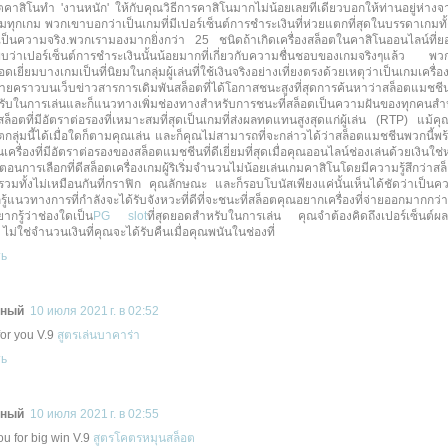
คาสิโนทำ 'งานหนัก' ให้กับคุณวิธีการคาสิโนมากไม่น้อยเลยทีเดียวบอกให้ท่านอยู่ห่างจา
ทุกเกม พวกเขาบอกว่าเป็นเกมที่มีเปอร์เซ็นต์การชำระเงินที่ห่วยแตกที่สุดในบรรดาเกมทั้ง
ม่เป็นความจริง.พวกเรามองมากยิ่งกว่า 25 ชนิดถ้าเกิดเครื่องสล็อตในคาสิโนออนไลน์ที่ยอ
บว่าเปอร์เซ็นต์การชำระเงินนั้นน้อยมากที่เกี่ยวกับความชื่นชอบของเกมจริงๆแล้ว พว
อดเยี่ยมบางเกมเป็นที่นิยมในกลุ่มผู้เล่นที่ใช้เงินจริงอย่างเที่ยงตรงด้วยเหตุว่าเป็นเกมเครื่อง
ายคราวบนเว็บข่าวสารการเดิมพันสล็อตที่ได้โอกาสชนะสูงที่สุดการค้นหาว่าสล็อตแมชชี
ำหรับในการเล่นและก็แนวทางเพิ่มช่องทางสำหรับการชนะที่สล็อตเป็นความฝันของทุกคนส
ล็อตที่มีอัตราต่อรองที่เหมาะสมที่สุดเป็นเกมที่ส่งผลทดแทนสูงสุดแก่ผู้เล่น (RTP) แม้ค
กลุ่มนี้ได้เมื่อใดก็ตามคุณเล่น และก็คุณไม่สามารถที่จะกล่าวได้ว่าสล็อตแมชชีนพวกนี้พร้อม
นเครื่องที่มีอัตราต่อรองของสล็อตแมชชีนที่ดีเยี่ยมที่สุดเมื่อคุณออนไลน์ช่องเล่นด้วยเงินใช่
ตอนการเลือกที่ดีสล็อตเครื่องเกมผู้ริเริ่มจำนวนไม่น้อยเล่นเกมคาสิโนโดยมีความรู้สึกว่าส
รวมทั้งไม่เหมือนกันที่กราฟิก คุณลักษณะ และก็รอบโบนัสเพียงแค่นั้นเห็นได้ชัดว่าเป็น
ู้แนวทางการที่กำลังจะได้รับจังหวะที่ดีที่จะชนะที่สล็อตคุณอยากเครื่องที่จ่ายออกมากกว่า
ากรู้ว่าช่องใดเป็น
PG slot
ที่สุดยอดสำหรับในการเล่น คุณจำต้องคิดถึงเปอร์เซ็นต์ผ
ไม่ใช่จำนวนเงินที่คุณจะได้รับคืนเมื่อคุณพนันในช่องที่
ть
мный
10 июля 2021 г. в 02:52
for you V.9
สูตรเล่นบาคาร่า
ть
мный
10 июля 2021 г. в 02:55
u for big win V.9
สูตรโคตรหมุนสล็อต