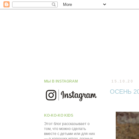
МЫ В INSTAGRAM
15.10.20
ОСЕНЬ 20
KO-KO-KO KIDS
Этот блог рассказывает о
том, что можно сделать
вместе с детьми или для них
— о хороших играх, разных