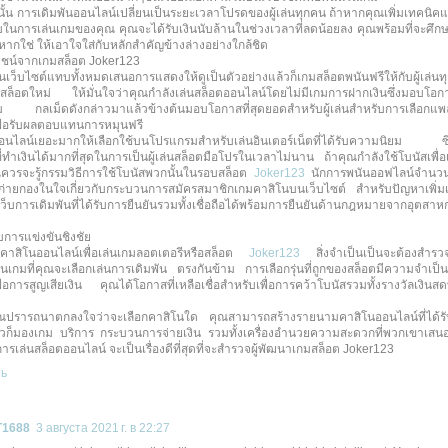
้น การเดิมพันออนไลน์เปลี่ยนเป็นระยะเวลาโปรดของผู้เล่นทุกคน ถ้าหากคุณเพิ่มเทคนิคและ
ในการเล่นเกมของคุณ คุณจะได้รับเงินนับล้านในช่วงเวลาที่ลดน้อยลง คุณพร้อมที่จะศึกษ
 หากใช่ ให้เอาใจใส่กับหลักสำคัญข้างล่างอย่างใกล้ชิด
ยชน์จากเกมสล็อต Joker123
เว็บไซต์แทบทั้งหมดเสนอการแสดงให้ดูเป็นตัวอย่างแล้วก็เกมสล็อตพนันฟรีให้กับผู้เล่
ล่นสล็อตใหม่ ให้มั่นใจว่าคุณกำลังเล่นสล็อตออนไลน์โดยไม่มีเกมการฝากเงินซึ่งมอบโอก
ม กลเม็ดดังกล่าวมาแล้วข้างต้นมอบโอกาสที่สุดยอดสำหรับผู้เล่นสำหรับการเลือกแพล
ื่อรับผลตอบแทนการหมุนฟรี
ออนไลน์เยอะมากให้เลือกใช้บนโปรแกรมสำหรับเล่นอินเตอร์เน็ตที่ได้รับความนิยม ซึ
นที่ทำเงินได้มากที่สุดในการเป็นผู้เล่นสล็อตมือโปรในเวลาไม่นาน ถ้าคุณกำลังใช้โบนัสเพื่
ณควรจะรู้กรรมวิธีการใช้โบนัสพวกนั้นในรอบสล็อต
Joker123
นักการพนันออฟไลน์จำนวนไ
่ายกองในใจเกี่ยวกับกระบวนการสมัครสมาชิกเกมคาสิโนบนเว็บไซต์ สำหรับปัญหาเพิ่ม
เว็บการเดิมพันที่ได้รับการยืนยันรวมทั้งเชื่อถือได้พร้อมการยืนยันด้านกฎหมายจากอุตสา
การแข่งขันชิงชัย
่คาสิโนออนไลน์เพื่อเล่นเกมลอตเตอรีหรือสล็อต
Joker123
สิ่งจำเป็นเป็นจะต้องสำรว
เกมที่คุณจะเลือกเล่นการเดิมพัน ตรงกันข้าม การเลือกรุ่นที่ถูกของสล็อตมีความจำเป็น
ื่อการสูญเสียเงิน คุณได้โอกาสที่เหลือเชื่อสำหรับเพื่อการคว้าโบนัสรวมทั้งรางวัลเงินส
คุณปรารถนาตกลงใจว่าจะเลือกคาสิโนใด คุณสามารถสร้างรายนามคาสิโนออนไลน์ที่ได้รั
ล้วก็มองเกม บริการ กระบวนการจ่ายเงิน รวมทั้งเครื่องอำนวยความสะดวกที่พวกเขาเสนอใ
การเล่นสล็อตออนไลน์ จะเป็นเรื่องดีที่สุดที่จะสำรวจผู้พัฒนาเกมสล็อต Joker123
ть
1688
3 августа 2021 г. в 22:27