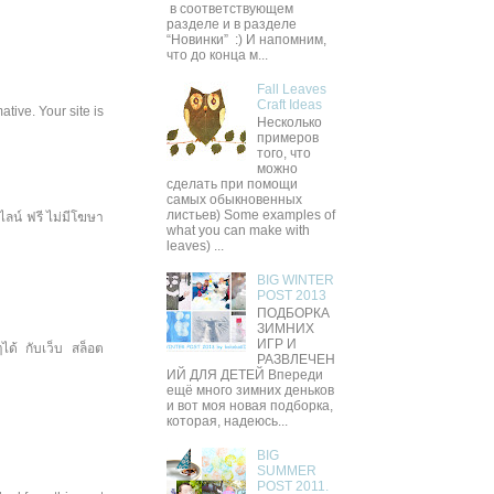
в соответствующем
разделе и в разделе
“Новинки” :) И напомним,
что до конца м...
Fall Leaves
Craft Ideas
ative. Your site is
Несколько
примеров
того, что
можно
сделать при помощи
самых обыкновенных
листьев) Some examples of
ลน์ ฟรี ไม่มีโฆษา
what you can make with
leaves) ...
BIG WINTER
POST 2013
ПОДБОРКА
ЗИМНИХ
ИГР И
ได้ กับเว็บ สล็อต
РАЗВЛЕЧЕН
ИЙ ДЛЯ ДЕТЕЙ Впереди
ещё много зимних деньков
и вот моя новая подборка,
которая, надеюсь...
BIG
SUMMER
POST 2011.