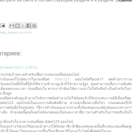
.
kids
,
брюки
,
ko-ko-ko
нтариев:
28 июня 2021 г. в 00:31
รบรรลุเป้าหมายสำหรับเพื่อการเล่นเกมสล็อตออนไลน์
ทำเงินและก็โบนัสมากในเกมสล็อต
Joker123
ออนไลน์หรือเปล่า? สุดท้ายการวางเ
มออนไลน์ที่เป็นที่รู้จักก็มีความชำนาญแล้วก็วิชาความรู้สูง คุณสามารถเลือกวางเดิมพั
ังได้ตลอดระยะเวลา ก่อนเลือกเว็บ พวกเราจำต้องให้ความเอาใจใส่กับสิ่งจำเป็นสำหรับในก
น่าดึงดูด
่องสล็อตระดับสูงเย้ายวนใจนักการพนันจำนวนไม่ใช่น้อยแล้วก็รับประสบการณ์ที่เยี่ยมที่สุด 
oker123 ออนไลน์เป็นแบบการเดิมพันที่ง่าย ตามนักเสี่ยงดวงมือโปร เกมลอตเตอรีเป็น
นการพนันมือใหม่ทุกคน วิธีการทำเงินเยอะมากๆรวมทั้งข้อเสนอแนะสนับสนุนแนวทางการ
ย่างยิ่ง ด้วยเหตุนี้คุณก็เลยไม่ต้องรอคอยเป็นระยะเวลาที่ยาวนานสำหรับในการขอรับเงิ
่น่าทึ่งแล้วก็แนวทางเล่นสล็อต Joker123 ออนไลน์
็บมอบรางวัลและก็ข้อแนะนำต่างๆให้กับสมาชิก มีเพียงแต่คุณแค่นั้นที่จะชนะรอบสล็อตสูง
ช้านี้ มีคนมาใหม่เยอะมากๆขึ้นเรื่อยเลือกคาสิโนบนเว็บไซต์เพื่อพนันในเกม