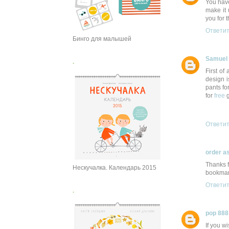
You have
make it 
you for t
Ответи
Бинго для малышей
Samuel 
.
First of
design i
pants fo
for
free
g
Ответи
order a
Thanks f
Нескучалка. Календарь 2015
bookmark
Ответи
.
pop 888
If you w