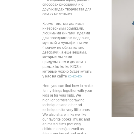
способах рисования и о
других видах творчества для
самых маленьких.
Кроме того, мы делимся
интересными ссылками,
любимыми книгами, идеями
для праздников и подарков,
музыкой и мультфильмами
(причём не обязательно
детскими), а ещё вещами,
которые мы сами
придумываем и делаем в
рамках
ko-ko-ko KIDS
и
которые можно будет купить
у нас на сайте
ko-ko-ko
Here you can find how to make
funny things together with your
kids or for your kids. We
highlight different drawing
techniques and other art
techniques for very little ones.
We also share links we like,
our favorite books, music and
animated films (not only
children ones!) as well as
С
things we invent and make