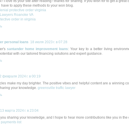
 ! I love its your site after reading ! thanks for sharing. If you wish for to get a great
 have to apply these methods to your won blog.
enial protective order virginia
 Lawyers Roanoke VA
tective order in virginia
ть
er personal loans
18 июля 2023 г. в 07:28
er's
santander home improvement loans
: Your key to a better living environm
otential with our tailored financing solutions and expert guidance.
ть
2 февраля 2024 г. в 00:19
icles make my day brighter. The positive vibes and helpful content are a winning 
sharing your knowledge.
greensville traffic lawyer
ть
13 марта 2024 г. в 23:04
 you sharing your knowledge, and I hope to hear more contributions like you in th
y payments list