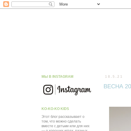
МЫ В INSTAGRAM
18.5.21
ВЕСНА 20
KO-KO-KO KIDS
Этот блог рассказывает о
том, что можно сделать
вместе с детьми или для них
— о хороших играх, разных