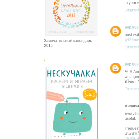
to your 
Ответи
pop 888
post wat
ดูซีรีย์อ
Замечательный календарь
2015
Ответи
.
pop 888
🤘🤘Ama
writingm
มีโฆษา 
Ответи
Анони
Everythi
useful. 
I reques
แนะนำเว็
:
ดูThe 