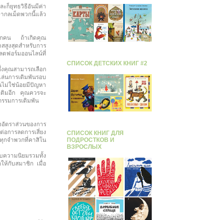
ก็ยุทธวิธีอันมีค่า
ากลเม็ดพวกนี้แล้ว
นทุกคน ถ้าเกิดคุณ
าสสูงสุดสำหรับการ
ตฟอร์มออนไลน์ที่
СПИСОК ДЕТСКИХ КНИГ #2
่งคุณสามารถเลือก
อเล่นการเดิมพันรอบ
ม่ใช่น้อยมีปัญหา
เติมอีก คุณควรจะ
หกรรมการเดิมพัน
จอัตราส่วนของการ
ต่อการลดการเสี่ยง
СПИСОК КНИГ ДЛЯ
ดทุกจำพวกที่คาสิโน
ПОДРОСТКОВ И
ВЗРОСЛЫХ
บความนิยมรวมทั้ง
ห้กับสมาชิก เมื่อ