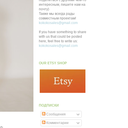
поделиться с другими чем-то
интересным, пишите нам на
почту)
Также мы всегда рады
совместным проектам!
kokokosales@gmail.com
If you have something to share
with us that could be posted
here, feel free to write us:
kokokosales@gmail.com
OUR ETSY SHOP
ПОДПИСКИ
Сообщения
Комментарии
”