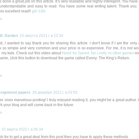
 done a great job on this article. It’s very readable and highly intelligent. You ha
understandable and easy to read. You have some real writing talent. Thank you. 
his excellent read!!
ยูฟ่า168
ть
D. Darden
10 августа 2021 г. в 22:34
 all, I wanted to say thank you for sharing this article. I don't know if I am the only
s so simple and very common and your price is so expensive. For me, it is not wor
r my kids. Check out this video about
Need for Speed: No Limits vs other games
on
ame, click this button to download the game called Evony: The King’s Return.
ть
ssignment papers
28 декабря 2021 г. в 03:55
or ones marvelous posting! I truly enjoyed reading it, you might be a great author. I
 your blog and will come back in the future.
ть
31 марта 2022 г. в 06:34
ish for to get a great deal from this post then you have to apply these methods