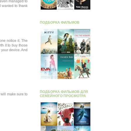
ve even managed to
I wanted to thank
ПОДБОРКА ФИЛЬМОВ
 one notice it. The
th it to buy those
 your device. And
ПОДБОРКА ФИЛЬМОВ ДЛЯ
 will make sure to
СЕМЕЙНОГО ПРОСМОТРА