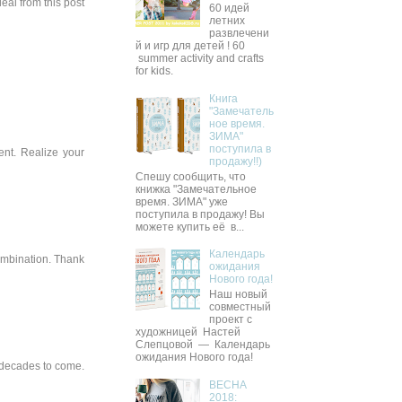
 deal from this post
60 идей
летних
развлечени
й и игр для детей ! 60
summer activity and crafts
for kids.
Книга
"Замечатель
ное время.
ЗИМА"
поступила в
ent. Realize your
продажу!!)
Спешу сообщить, что
книжка "Замечательное
время. ЗИМА" уже
поступила в продажу! Вы
можете купить её в...
Календарь
combination. Thank
ожидания
Нового года!
Наш новый
совместный
проект с
художницей Настей
Слепцовой — Календарь
ожидания Нового года!
e decades to come.
ВЕСНА
2018: