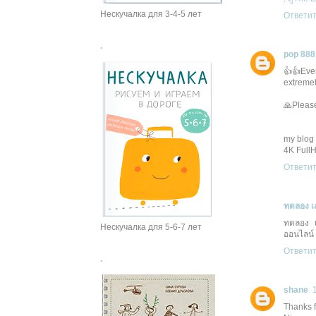
Нескучалка для 3-4-5 лет
Ответи
.
pop 888
👍👍Ever
extremel
🙏Pleas
my blog 
4K Full
Ответи
ทดลอง เ
ทดลอง เล
Нескучалка для 5-6-7 лет
ออนไลน์
Ответи
.
shane
Thanks f