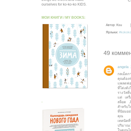
ourselves for ko-ko-ko KIDS.
МОИ КНИГИ / MY BOOKS:
Автор:
Ksu
Ярлыки:
#kokoko
49 комме
angela
กลเม็ดกา
คุณต้อง
แพลตฟอร์
ที่โด่งด
รางวัลที่
แต่ เครื
.
สล็อต J
สำหรับใ
ที่นิยมอ
คุณ
เทคนิคที
ปริมาณเว
ในตอนไม่