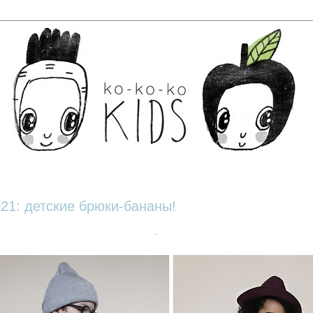
21: детские брюки-бананы!
.