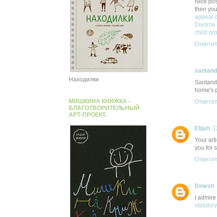
Nice post
then you
appeal d
Divorce
child pro
Ответи
santand
Находилки
Santand
home's p
МИШКИНА КНИЖКА -
Ответи
БЛАГОТВОРИТЕЛЬНЫЙ
АРТ-ПРОЕКТ.
Elijah
1
Your art
you for 
Ответи
Dinesh
I admire
statutor