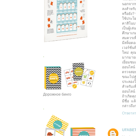
นอกจากนั
ลงสำหรับ
หรือยัง?
ใช้ประโ
คาสิโนบน
เป็นผู้เ
ศึกษาเก
สมควรเพ
มีสล็อต
เวอร์ชั่
ใหม่ คุ
.
มากมายก
เยี่ยมชม
ออนไลน์
ตรวจสอบ
ขณะไปสู
ประลองใน
สำหรับเพ
ออนไลน์
Дорожное бинго
ถ้าเกิด
มีชื่อ แ
กล่าวถึง
.
Ответи
UFABET