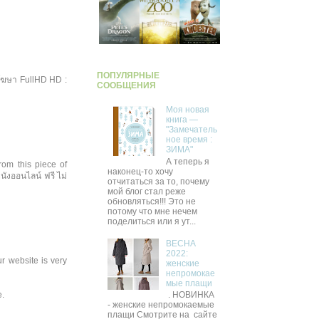
ПОПУЛЯРНЫЕ
มีโฆษา FullHD HD :
СООБЩЕНИЯ
Моя новая
книга —
"Замечатель
ное время :
ЗИМА"
А теперь я
om this piece of
наконец-то хочу
ังออนไลน์ ฟรี ไม่
отчитаться за то, почему
мой блог стал реже
обновляться!!! Это не
потому что мне нечем
поделиться или я ут...
ВЕСНА
2022:
r website is very
женские
непромокае
мые плащи
e.
. НОВИНКА
- женские непромокаемые
плащи Смотрите на сайте