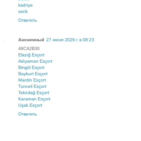
kadriye
serik
Ответить
Анонимный
27 июня 2026 г. в 08:23
48CA2B30
Elazığ Esçort
Adıyaman Esçort
Bingöl Esçort
Bayburt Esçort
Mardin Esçort
Tunceli Esçort
Tekirdağ Esçort
Karaman Esçort
Uşak Esçort
Ответить